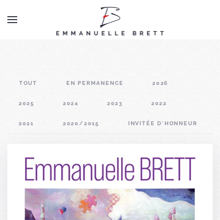
TTOUT
EEN PERMANENCE
22026
22025
22024
22023
22022
22021
02020/2015
0INVITÉE D'HONNEUR